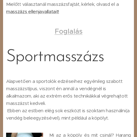
Mielőtt választanál masszázsfajtát, kérlek, olvasd el a
masszázs ellenjavallatait!
Foglalás
Sportmasszázs
Alapvetően a sportolók edzéseihez egyénileg szabott
masszázstípus, viszont én annál a vendégnél is
alkalmazom, aki az extrém erős technikákkal végrehajtott
masszázst kedveli.
Ebben az estben elég sok eszközt is szoktam használni(a
vendég beleegyzésével), mint például a köpölyt.
Mi az a köpöly és mit csinál? Harang