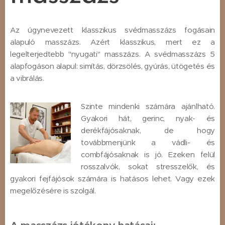
Az úgynevezett klasszikus svédmasszázs fogásain
alapuló masszázs. Azért klasszikus, mert ez a
legelterjedtebb "nyugati" masszázs. A svédmasszázs 5
alapfogáson alapul: simítás, dörzsölés, gyúrás, ütögetés és
a vibrálás.
Szinte mindenki számára ajánlható.
Gyakori hát, gerinc, nyak- és
derékfájósaknak, de hogy
továbbmenjünk a vádli- és
combfájósaknak is jó. Ezeken felül
rosszalvók, sokat stresszelők, és
gyakori fejfájósok számára is hatásos lehet. Vagy ezek
megelőzésére is szolgál.