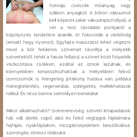
formájú csészék műanyag vagy
szilikon anyagból. A bőrön vákuumot
kell képezni (akár vákuumpisztollyal), a
vér a test távolabbi pontjairól a
köpölyözés területére áramlik, itt fokozódik a vérbőség
(emiatt hagy nyomot). Egyfajta masszázst lehet végezni,
mivel a bőr felületes szöveteit távolítja a mélyebb
szövetektől, tehát a fascia fellazul, a szövet közti folyadék
viszkozitása csökken, ezáltal az izmok lazulnak, és
könnyebben kimasszírozhatóak a mélyebben fekvő
izomcsomók is. Rengeteg jótékony hatása van, például
méregtelenítés, regenerálás, zsírégetés, mellékhatások
nélkül. És nincs benne semmilyen kemikália!
Mikor alkalmazható? Izommerevség, szöveti letapadások,
hát, váll, derék, csípő, alsó és felső végtagok fájdalmára,
fejfájás, nyakfájdalom, mozgásterjedelem beszűkülése,
szorongás, stressz oldására.