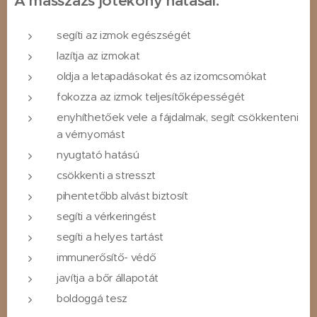
A masszázs jótékony hatásai:
segíti az izmok egészségét
lazítja az izmokat
oldja a letapadásokat és az izomcsomókat
fokozza az izmok teljesítőképességét
enyhíthetőek vele a fájdalmak, segít csökkenteni
a vérnyomást
nyugtató hatású
csökkenti a stresszt
pihentetőbb alvást biztosít
segíti a vérkeringést
segíti a helyes tartást
immunerősítő- védő
javítja a bőr állapotát
boldoggá tesz