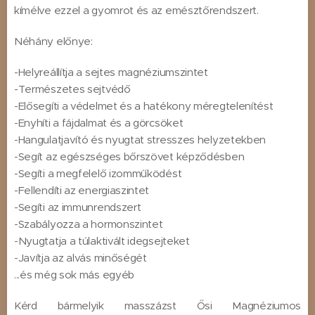
kímélve ezzel a gyomrot és az emésztőrendszert.
Néhány előnye:
-Helyreállítja a sejtes magnéziumszintet
-Természetes sejtvédő
-Elősegíti a védelmet és a hatékony méregtelenítést
-Enyhíti a fájdalmat és a görcsöket
-Hangulatjavító és nyugtat stresszes helyzetekben
-Segít az egészséges bőrszövet képződésben
-Segíti a megfelelő izomműködést
-Fellendíti az energiaszintet
-Segíti az immunrendszert
-Szabályozza a hormonszintet
-Nyugtatja a túlaktivált idegsejteket
-Javítja az alvás minőségét
...és még sok más egyéb
Kérd bármelyik masszázst Ősi Magnéziumos