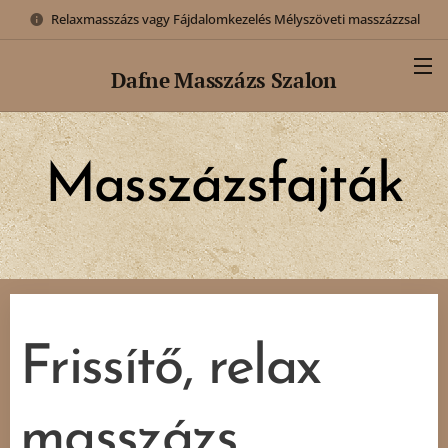
Relaxmasszázs vagy Fájdalomkezelés Mélyszöveti masszázzsal
Dafne
Masszázs Szalon
Masszázs
fajták
Frissítő, relax
masszázs