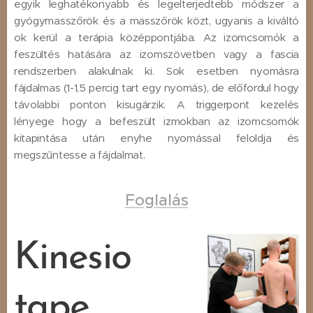
egyik leghatékonyabb és legelterjedtebb módszer a
gyógymasszőrök és a masszőrök közt, ugyanis a kiváltó
ok kerül a terápia középpontjába. Az izomcsomók a
feszültés hatására az izomszövetben vagy a fascia
rendszerben alakulnak ki. Sok esetben nyomásra
fájdalmas (1-1,5 percig tart egy nyomás), de előfordul hogy
távolabbi ponton kisugárzik. A triggerpont kezelés
lényege hogy a befeszült izmokban az izomcsomók
kitapintása után enyhe nyomással feloldja és
megszűntesse a fájdalmat.
Foglalás
Kinesio
tape