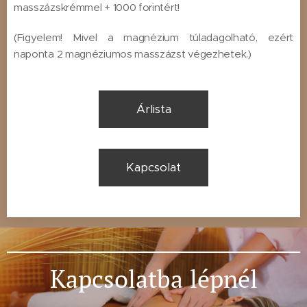
masszázskrémmel + 1000 forintért!
(Figyelem! Mivel a magnézium túladagolható, ezért
naponta 2 magnéziumos masszázst végezhetek.)
Árlista
Kapcsolat
Kapcsolatba
lépnél