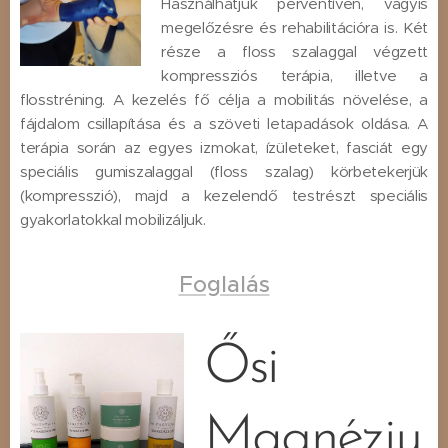
Használhatjuk perventíven, vagyis
megelőzésre és rehabilitációra is. Két
része a floss szalaggal végzett
kompressziós terápia, illetve a
flosstréning. A kezelés fő célja a mobilitás növelése, a
fájdalom csillapítása és a szöveti letapadások oldása. A
terápia során az egyes izmokat, ízületeket, fasciát egy
speciális gumiszalaggal (floss szalag) körbetekerjük
(kompresszió), majd a kezelendő testrészt speciális
gyakorlatokkal mobilizáljuk.
Foglalás
Ősi
Magnéziu