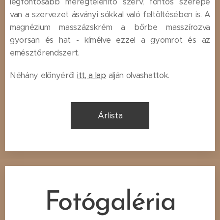
legfontosabb méregtelenítő szerv, fontos szerepe
van a szervezet ásványi sókkal való feltöltésében is. A
magnézium masszázskrém a bőrbe masszírozva
gyorsan és hat - kímélve ezzel a gyomrot és az
emésztőrendszert.
Néhány előnyéről
itt, a lap
alján olvashattok.
Árlista
Fotógaléria