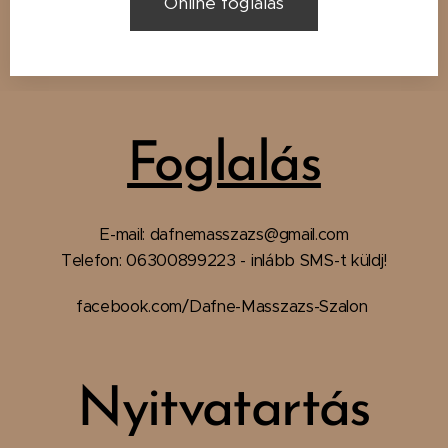
Online foglalás
Foglalás
E-mail:
dafnemasszazs
@gmail.com
Telefon:
06300899223 - inlább SMS-t küldj!
facebook.com/Dafne-Masszazs-Szalon
Nyitvatartás