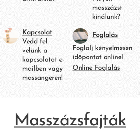
masszázst
kínálunk?
Kapcsolat
Foglalás
Vedd fel
Foglalj kényelmesen
velünk a
időpontot online!
kapcsolatot e-
Online Foglalás
mailben vagy
massangeren!
Masszázsfajták