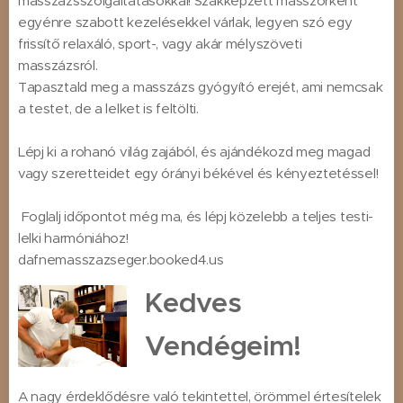
masszázsszolgáltatásokkal! Szakképzett masszőrként
egyénre szabott kezelésekkel várlak, legyen szó egy
frissítő relaxáló, sport-, vagy akár mélyszöveti
masszázsról.
Tapasztald meg a masszázs gyógyító erejét, ami nemcsak
a testet, de a lelket is feltölti.
Lépj ki a rohanó világ zajából, és ajándékozd meg magad
vagy szeretteidet egy órányi békével és kényeztetéssel!
Foglalj időpontot még ma, és lépj közelebb a teljes testi-
lelki harmóniához!⬇️
dafnemasszazseger.booked4.us
Kedves
Vendégeim!
A nagy érdeklődésre való tekintettel, örömmel értesítelek