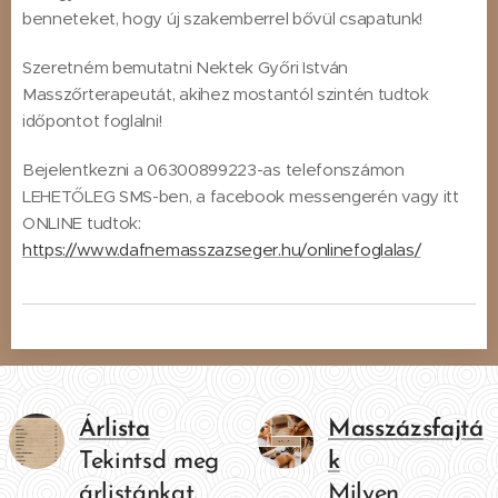
benneteket, hogy új szakemberrel bővül csapatunk!
Szeretném bemutatni Nektek Győri István
Masszőrterapeutát, akihez mostantól szintén tudtok
időpontot foglalni!
Bejelentkezni a 06300899223-as telefonszámon
LEHETŐLEG SMS-ben, a facebook messengerén vagy itt
ONLINE tudtok:
https://www.dafnemasszazseger.hu/onlinefoglalas/
Árlista
Masszázsfajtá
Tekintsd meg
k
árlistánkat.
Milyen