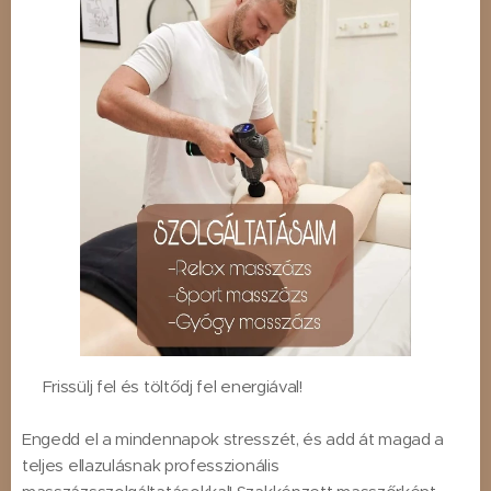
⭐Frissülj fel és töltődj fel energiával!⭐
Engedd el a mindennapok stresszét, és add át magad a
teljes ellazulásnak professzionális