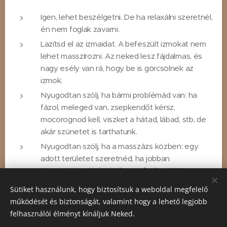
Igen, lehet beszélgetni. De ha relaxálni szeretnél,
én nem foglak zavarni.
Lazítsd el az izmaidat. A befeszült izmokat nem
lehet masszírozni. Az neked lesz fájdalmas, és
nagy esély van rá, hogy be is görcsölnek az
izmok.
Nyugodtan szólj, ha bármi problémád van: ha
fázol, meleged van, zsepkendőt kérsz,
mocorognod kell, viszket a hátad, lábad, stb, de
akár szünetet is tarthatunk.
Nyugodtan szólj, ha a masszázs közben: egy
adott területet szeretnéd, ha jobban
átmasszíroznék, ha kellemes/kellemetlen egy
fogás, ha adott területen érzékeny a bőröd, ha
Sütiket használunk, hogy biztosítsuk a weboldal megfelelő
érzel egy új, eddig nem fájdalmas, úgymond
működését és biztonságát, valamint hogy a lehető legjobb
rejtett fájdalmat, stb
felhasználói élményt kínáljuk Neked.