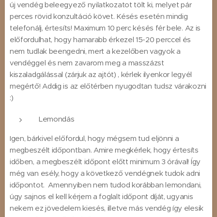
új vendég beleegyező nyilatkozatot tölt ki, melyet pár
perces rövid konzultáció követ. Késés esetén mindig
telefonálj, értesíts! Maximum 10 perc késés fér bele. Az is
előfordulhat, hogy hamarabb érkezel 15-20 perccel és
nem tudlak beengedni, mert a kezelőben vagyok a
vendéggel és nem zavarom meg a masszázst
kiszaladgálással (zárjuk az ajtót) , kérlek ilyenkor legyél
megértő! Addig is az előtérben nyugodtan tudsz várakozni
:)
Lemondás
Igen, bárkivel előfordul, hogy mégsem tud eljönni a
megbeszélt időpontban. Amire megkérlek, hogy értesíts
időben, a megbeszélt időpont előtt minimum 3 órával! Így
még van esély, hogy a következő vendégnek tudok adni
időpontot. Amennyiben nem tudod korábban lemondani,
úgy sajnos el kell kérjem a foglalt időpont díját, ugyanis
nekem ez jövedelem kiesés, illetve más vendég így elesik