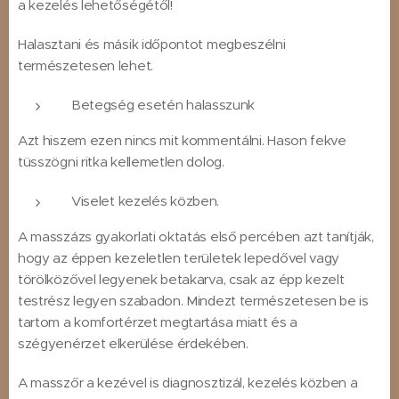
a kezelés lehetőségétől!
Halasztani és másik időpontot megbeszélni
természetesen lehet.
Betegség esetén halasszunk
Azt hiszem ezen nincs mit kommentálni. Hason fekve
tüsszögni ritka kellemetlen dolog.
Viselet kezelés közben.
A masszázs gyakorlati oktatás első percében azt tanítják,
hogy az éppen kezeletlen területek lepedővel vagy
törölközővel legyenek betakarva, csak az épp kezelt
testrész legyen szabadon. Mindezt természetesen be is
tartom a komfortérzet megtartása miatt és a
szégyenérzet elkerülése érdekében.
A masszőr a kezével is diagnosztizál, kezelés közben a