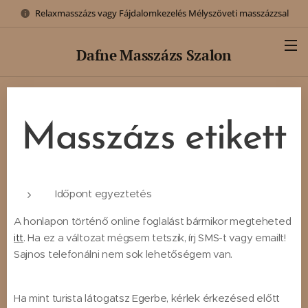
Relaxmasszázs vagy Fájdalomkezelés Mélyszöveti masszázzsal
Dafne
Masszázs Szalon
Masszázs etikett
Időpont egyeztetés
A honlapon történő online foglalást bármikor megteheted
itt
. Ha ez a változat mégsem tetszik, írj SMS-t vagy emailt!
Sajnos telefonálni nem sok lehetőségem van.
Ha mint turista látogatsz Egerbe, kérlek érkezésed előtt