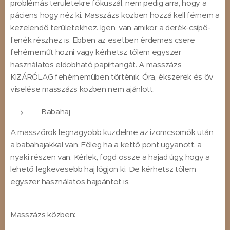
problémás területekre fókuszál, nem pedig arra, hogy a
páciens hogy néz ki. Masszázs közben hozzá kell férnem a
kezelendő területekhez. Igen, van amikor a derék-csípő-
fenék részhez is. Ebben az esetben érdemes csere
fehérneműt hozni vagy kérhetsz tőlem egyszer
használatos eldobható papírtangát. A masszázs
KIZÁRÓLAG fehérneműben történik. Óra, ékszerek és öv
viselése masszázs közben nem ajánlott.
Babahaj
A masszőrök legnagyobb küzdelme az izomcsomók után
a babahajakkal van. Főleg ha a kettő pont ugyanott, a
nyaki részen van. Kérlek, fogd össze a hajad úgy, hogy a
lehető legkevesebb haj lógjon ki. De kérhetsz tőlem
egyszer használatos hajpántot is.
Masszázs közben: