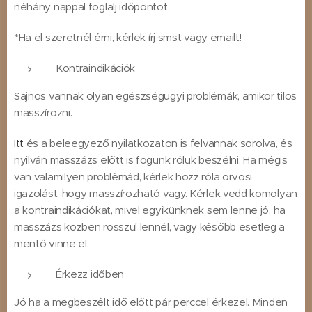
néhány nappal foglalj időpontot.
*Ha el szeretnél érni, kérlek írj smst vagy emailt!
Kontraindikációk
Sajnos vannak olyan egészségügyi problémák, amikor tilos
masszírozni.
Itt
és a beleegyező nyilatkozaton is felvannak sorolva, és
nyilván masszázs előtt is fogunk róluk beszélni. Ha mégis
van valamilyen problémád, kérlek hozz róla orvosi
igazolást, hogy masszírozható vagy. Kérlek vedd komolyan
a kontraindikációkat, mivel egyikünknek sem lenne jó, ha
masszázs közben rosszul lennél, vagy később esetleg a
mentő vinne el.
Érkezz időben
Jó ha a megbeszélt idő előtt pár perccel érkezel. Minden